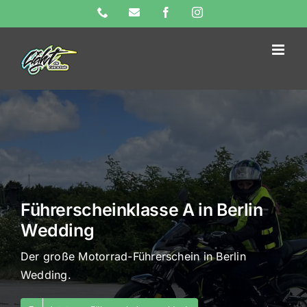
Skip
Phone
E-
Facebook
Instagram
Mail
to
content
Führerscheinklasse A in Berlin
Wedding
Der große Motorrad-Führerschein in Berlin
Wedding.