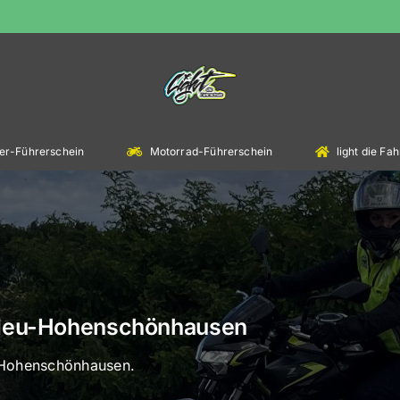
er-Führerschein
Motorrad-Führerschein
light die F
n Neu-Hohenschönhausen
u-Hohenschönhausen.