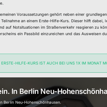
e.
gemeinen Voraussetzungen gehört neben einer grundlegen
e Teilnahme an einem Erste-Hilfe-Kurs. Dieser hilft dabei
nd auf Notsituationen im Straßenverkehr reagieren zu könn
erscheins ein Passbild einzureichen und das Ausweisen du
 ERSTE-HILFE-KURS IST AUCH BEI UNS 1X IM MONAT M
ein. In Berlin Neu-Hohenschönh
in Berlin Neu-Hohenschönhausen.