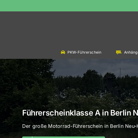
Skip
to
content
PKW-Führerschein
Anhäng
Führerscheinklasse A in Berli
Der große Motorrad-Führerschein in Berlin Ne