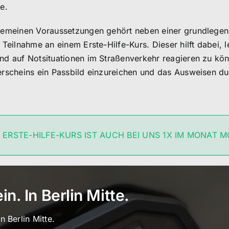
e.
gemeinen Voraussetzungen gehört neben einer grundlegen
e Teilnahme an einem Erste-Hilfe-Kurs. Dieser hilft dabei
nd auf Notsituationen im Straßenverkehr reagieren zu könn
erscheins ein Passbild einzureichen und das Ausweisen du
 ERSTE-HILFE-KURS IST AUCH BEI UNS 1X IM MONAT M
n. In Berlin Mitte.
 Berlin Mitte.