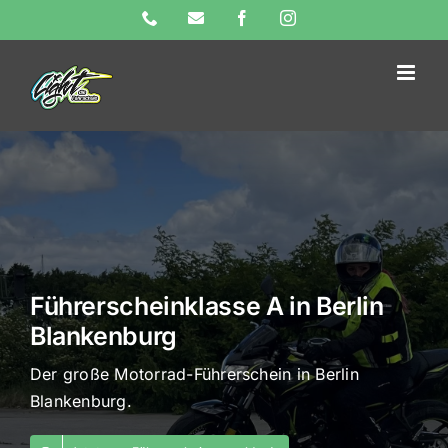
Skip
Phone
E-
Facebook
Instagram
Mail
to
content
Führerscheinklasse A in Berlin
Blankenburg
Der große Motorrad-Führerschein in Berlin
Blankenburg.