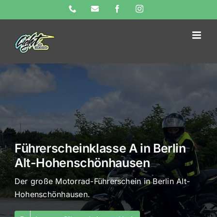
Skip
Phone
E-
Facebook
Instagram
Mail
to
content
Führerscheinklasse A in Berlin
Alt-Hohenschönhausen
Der große Motorrad-Führerschein in Berlin Alt-
Hohenschönhausen.