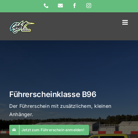
Skip
Phone
E-
Facebook
Instagram
Mail
to
content
Führerscheinklasse B96
Der Führerschein mit zusätzlichem, kleinen
Anhänger.
Jetzt zum Führerschein anmelden!