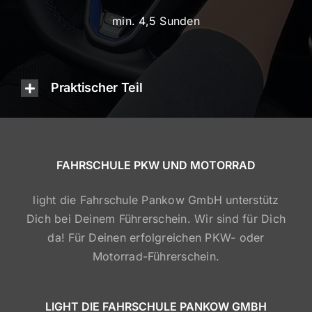
min. 4,5 Sunden
Praktischer Teil
FAHRSCHULE PKW UND MOTORRAD
light die Fahrschule Pankow GmbH unterstütz
Dich bei Deinem Führerschein. Wir sind für Dich
da! Für Deinen erfolgreichen PKW- oder
Motorrad-Führerschein.
LIGHT DIE FAHRSCHULE PANKOW GMBH