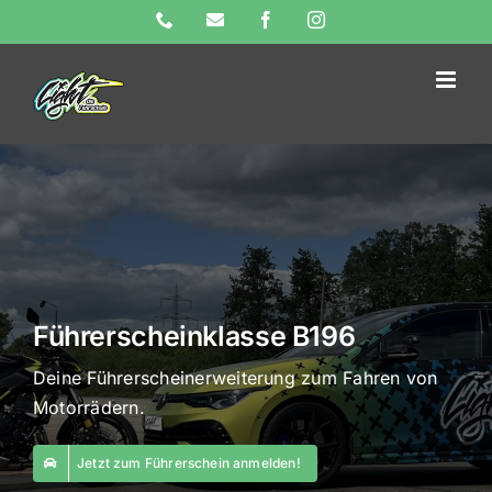
Skip
Phone
E-
Facebook
Instagram
Mail
to
content
Führerscheinklasse B196
Deine Führerscheinerweiterung zum Fahren von
Motorrädern.
Jetzt zum Führerschein anmelden!