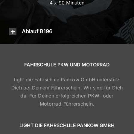
4 x 90 Minuten
Ablauf B196
FAHRSCHULE PKW UND MOTORRAD
light die Fahrschule Pankow GmbH unterstütz
Dich bei Deinem Führerschein. Wir sind für Dich
da! Für Deinen erfolgreichen PKW- oder
Motorrad-Führerschein.
LIGHT DIE FAHRSCHULE PANKOW GMBH