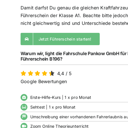
Damit darfst Du genau die gleichen Kraftfahrze
Führerschein der
Klasse A1
. Beachte bitte jedoc
nicht gleichwertig sind und Unterschiede besteh
Jetzt Führerschein starten!
Warum wir, light die Fahrschule Pankow GmbH für
Führerschein B196?
4,4
/
5
Google Bewertungen
Erste-Hilfe-Kurs | 1 x pro Monat
Sehtest | 1 x pro Monat
Umschreibung einer vorhandenen Fahrerlaubnis a
Zoom Online Theorieunterricht