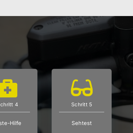
chritt 4
Schritt 5
ste-Hilfe
Sehtest