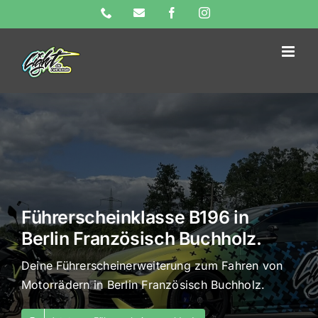
Skip
Phone
E-
Facebook
Instagram
Mail
to
content
Führerscheinklasse B196 in
Berlin Französisch Buchholz.
Deine Führerscheinerweiterung zum Fahren von
Motorrädern in Berlin Französisch Buchholz.