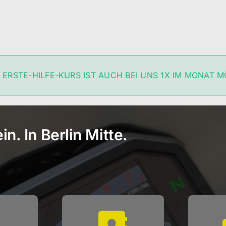
 ERSTE-HILFE-KURS IST AUCH BEI UNS 1X IM MONAT M
n. In Berlin Mitte.