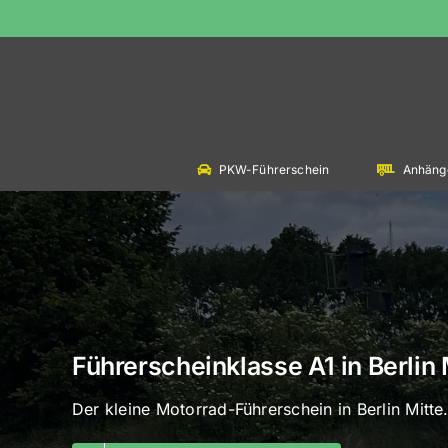
Skip
to
content
PKW-Führerschein
Anhäng
Führerscheinklasse A1 in Berlin 
Der kleine Motorrad-Führerschein in Berlin Mitte