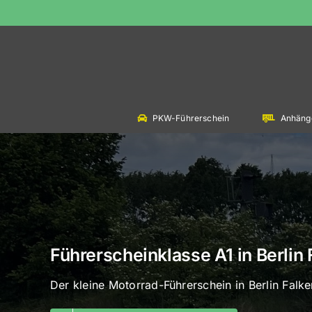
Skip
to
content
PKW-Führerschein
Anhäng
Führerscheinklasse A1 in Berlin
Der kleine Motorrad-Führerschein in Berlin Falk