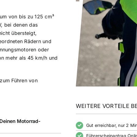
aum von bis zu 125 cm³
W, bei denen das
icht übersteigt,
geordneten Rädern und
ennungsmotoren oder
on mehr als 45 km/h und
h zum Führen von
WEITERE VORTEILE BE
 Deinen Motorrad-
Gut erreichbar, nur 2 
Führerscheinantrag Onli