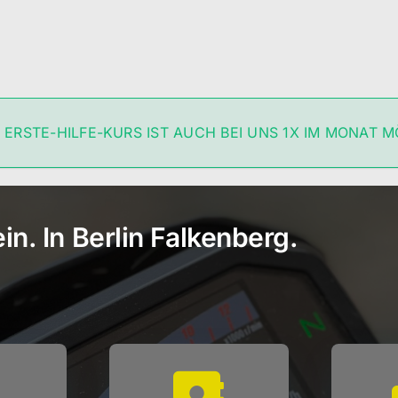
 ERSTE-HILFE-KURS IST AUCH BEI UNS 1X IM MONAT M
n. In Berlin Falkenberg.