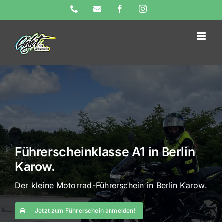
Skip
Phone
E-
Facebook
Instagram
Mail
to
content
Führerscheinklasse A1 in Berlin
Karow.
Der kleine Motorrad-Führerschein in Berlin Karow.
Jetzt zum Führerschein anmelden!