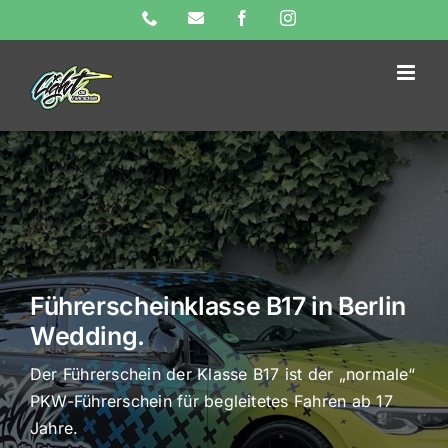
Skip
Phone
E-
Facebook
Instagram
Mail
to
content
Führerscheinklasse B17 in Berlin
Wedding.
Der Führerschein der Klasse B17 ist der „normale“
PKW-Führerschein für begleitetes Fahren ab 17
Jahre.