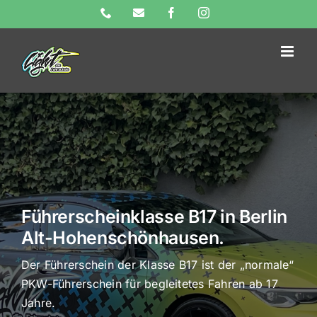
Skip
Phone
E-
Facebook
Instagram
Mail
to
content
Führerscheinklasse B17 in Berlin
Alt-Hohenschönhausen.
Der Führerschein der Klasse B17 ist der „normale“
PKW-Führerschein für begleitetes Fahren ab 17
Jahre.