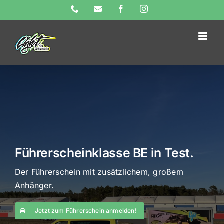
Skip
Phone
E-
Facebook
Instagram
Mail
to
content
Führerscheinklasse BE in Test.
Der Führerschein mit zusätzlichem, großem
Anhänger.
Jetzt zum Führerschein anmelden!