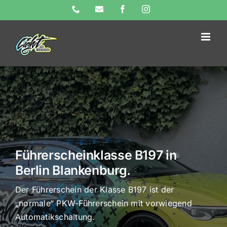
Skip
Phone
E-
Facebook
Instagram
Mail
to
content
Führerscheinklasse B197 in
Berlin Blankenburg.
Der Führerschein der Klasse B197 ist der
„normale“ PKW-Führerschein mit vorwiegend
Automatikschaltung.