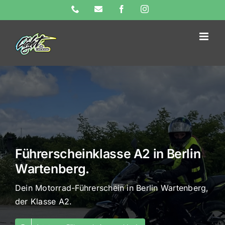
Skip
Phone
E-
Facebook
Instagram
Mail
to
content
Führerscheinklasse A2 in Berlin
Wartenberg.
Dein Motorrad-Führerschein in Berlin Wartenberg,
der Klasse A2.