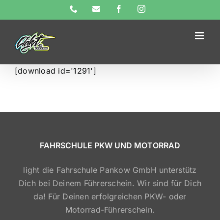
Skip
Phone
E-
Facebook
Instagram
Mail
to
content
[download id='1291']
FAHRSCHULE PKW UND MOTORRAD
light die Fahrschule Pankow GmbH unterstütz
Dich bei Deinem Führerschein. Wir sind für Dich
da! Für Deinen erfolgreichen PKW- oder
Motorrad-Führerschein.