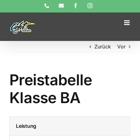
Skip
Phone
E-
Facebook
Instagram
Mail
to
content
Zurück
Vor
Preistabelle
Klasse BA
Leistung