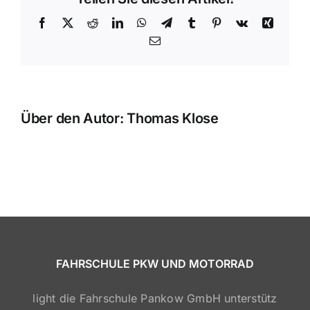
Facebook
X
Reddit
LinkedIn
WhatsApp
Telegram
Tumblr
Pinterest
Vk
Xing
E-
Mail
Über den Autor:
Thomas Klose
FAHRSCHULE PKW UND MOTORRAD
light die Fahrschule Pankow GmbH unterstütz