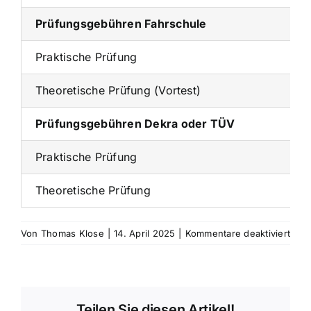
Prüfungsgebühren Fahrschule
Praktische Prüfung
Theoretische Prüfung (Vortest)
Prüfungsgebühren Dekra oder TÜV
Praktische Prüfung
Theoretische Prüfung
für
Von
Thomas Klose
|
14. April 2025
|
Kommentare deaktiviert
Prei
Klas
BA
Teilen Sie diesen Artikel!