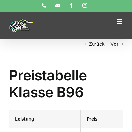
Skip
Phone
E-
Facebook
Instagram
Mail
to
content
Zurück
Vor
Preistabelle
Klasse B96
Leistung
Preis