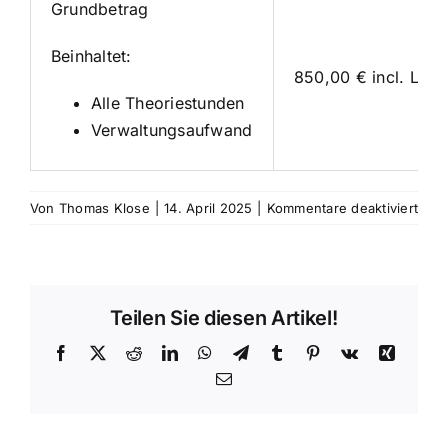
Grundbetrag
Beinhaltet:
850,00 € incl. Lehr
Alle Theoriestunden
Verwaltungsaufwand
für
Von
Thomas Klose
|
14. April 2025
|
Kommentare deaktiviert
Prei
Klas
B96
Teilen Sie diesen Artikel!
Facebook
X
Reddit
LinkedIn
WhatsApp
Telegram
Tumblr
Pinterest
Vk
Xing
E-
Mail